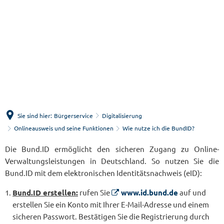
Menü
Suche
Sie sind hier:
Bürgerservice
Digitalisierung
Onlineausweis und seine Funktionen
Wie nutze ich die BundID?
Wie
Die Bund.ID ermöglicht den sicheren Zugang zu Online-
Verwaltungsleistungen in Deutschland. So nutzen Sie die
nutze
Bund.ID mit dem elektronischen Identitätsnachweis (eID):
ich
Bund.ID erstellen:
rufen Sie
www.id.bund.de
auf und
die
erstellen Sie ein Konto mit Ihrer E-Mail-Adresse und einem
BundID?
sicheren Passwort. Bestätigen Sie die Registrierung durch