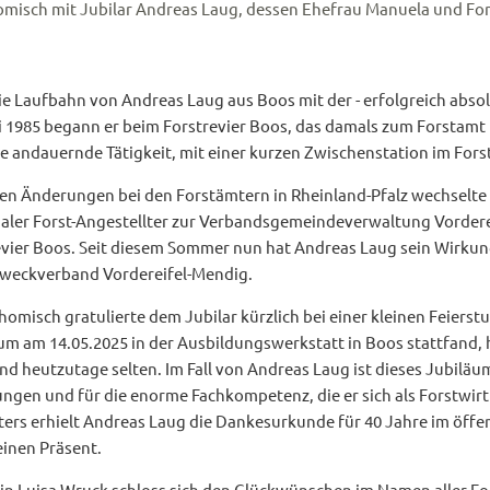
Schomisch mit Jubilar Andreas Laug, dessen Ehefrau Manuela und 
ie Laufbahn von Andreas Laug aus Boos mit der - erfolgreich abso
i 1985 begann er beim Forstrevier Boos, das damals zum Forstamt
re andauernde Tätigkeit, mit einer kurzen Zwischenstation im Fors
len Änderungen bei den Forstämtern in Rheinland-Pfalz wechselte
ler Forst-Angestellter zur Verbandsgemeindeverwaltung Vorderei
evier Boos. Seit diesem Sommer nun hat Andreas Laug sein Wirkun
weckverband Vordereifel-Mendig.
homisch gratulierte dem Jubilar kürzlich bei einer kleinen Feiers
um am 14.05.2025 in der Ausbildungswerkstatt in Boos stattfand, h
ind heutzutage selten. Im Fall von Andreas Laug ist dieses Jubiläu
tungen und für die enorme Fachkompetenz, die er sich als Forstwir
rs erhielt Andreas Laug die Dankesurkunde für 40 Jahre im öffen
inen Präsent.
in Luisa Wruck schloss sich den Glückwünschen im Namen aller For