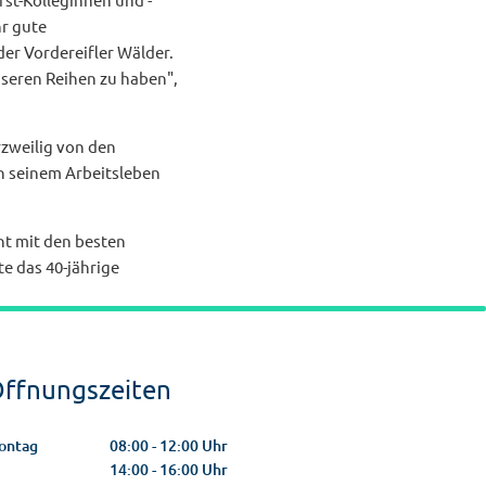
hr gute
er Vordereifler Wälder.
nseren Reihen zu haben",
rzweilig von den
n seinem Arbeitsleben
t mit den besten
e das 40-jährige
ffnungszeiten
ontag
08:00
-
12:00
Uhr
Von 08:00 bis 12:00 Uhr
14:00
-
16:00
Uhr