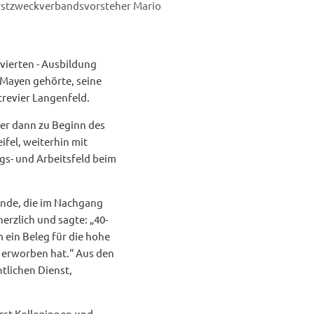
Forstzweckverbandsvorsteher Mario
lvierten - Ausbildung
 Mayen gehörte, seine
trevier Langenfeld.
 er dann zu Beginn des
fel, weiterhin mit
gs- und Arbeitsfeld beim
tunde, die im Nachgang
erzlich und sagte: „40-
m ein Beleg für die hohe
t erworben hat.“ Aus den
tlichen Dienst,
st-Kolleginnen und -