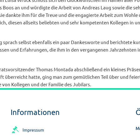
rs Boos an und würdigte die Arbeit von Andreas Laug sowie die se
e dankte ihm für die Treue und die engagierte Arbeit zum Wohle d
ich, diesen allseits beliebten und sehr kompetenten Kollegen in u
g sprach selbst ebenfalls ein paar Dankesworte und berichtete ku
ssen und Erfahrungen, die ihm in den vergangenen Jahrzehnten i
atsvorsitzender Thomas Montada abschließend ein kleines Präsen
t überreicht hatte, ging man zum gemütlichen Teil über und feiert
 von Kollegen und der Familie des Jubilars.
Informationen
Ö
M
Impressum