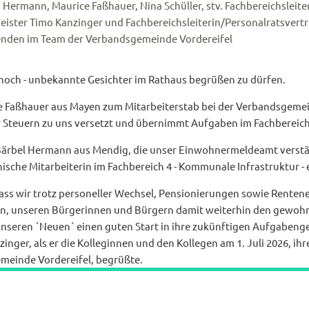
kus Hermann, Maurice Faßhauer, Nina Schüller, stv. Fachbereichslei
meister Timo Kanzinger und Fachbereichsleiterin/Personalratsver
tenden im Team der Verbandsgemeinde Vordereifel
– noch - unbekannte Gesichter im Rathaus begrüßen zu dürfen.
 Faßhauer aus Mayen zum Mitarbeiterstab bei der Verbandsgemein
Steuern zu uns versetzt und übernimmt Aufgaben im Fachbereich 
Bärbel Hermann aus Mendig, die unser Einwohnermeldeamt verstär
hnische Mitarbeiterin im Fachbereich 4 - Kommunale Infrastruktur - 
 dass wir trotz personeller Wechsel, Pensionierungen sowie Renten
en, unseren Bürgerinnen und Bürgern damit weiterhin den gewohn
seren ´Neuen´ einen guten Start in ihre zukünftigen Aufgabenge
nger, als er die Kolleginnen und den Kollegen am 1. Juli 2026, ih
meinde Vordereifel, begrüßte.