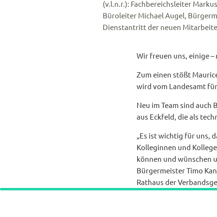
(v.l.n.r.): Fachbereichsleiter Mar
Büroleiter Michael Augel, Bürger
Dienstantritt der neuen Mitarbei
Wir freuen uns, einige 
Zum einen stößt Maurice
wird vom Landesamt für 
Neu im Team sind auch 
aus Eckfeld, die als tec
„Es ist wichtig für uns,
Kolleginnen und Kolleg
können und wünschen un
Bürgermeister Timo Kanzi
Rathaus der Verbandsge