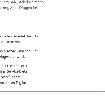
ter Jörg Gäb, Bärbel Hermann,
tretung Anna Döpgen bei
de Vordereifel dazu. Er
2 - Finanzen.
kt, sowie Nina Schüller
eingesetzt wird.
eintritte mehrerer
ten Service bieten
biete“, sagte
rem ersten Tag im