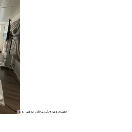
© THERESA GÖBEL C/O SWECO GMBH