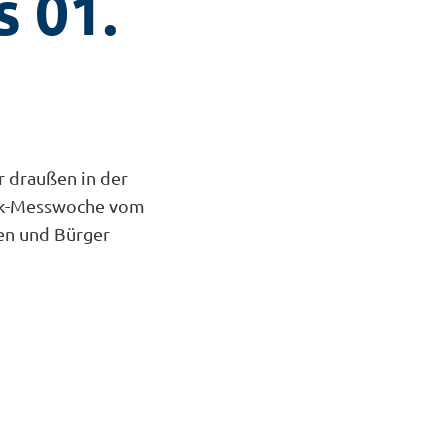
s 01.
r draußen in der
unk-Messwoche vom
nen und Bürger