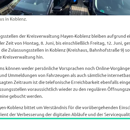
us in Koblenz.
ngsstellen der Kreisverwaltung Mayen-Koblenz bleiben aufgrund 
r Zeit von Montag, 8. Juni, bis einschließlich Freitag, 12. Juni, g
 die Zulassungsstellen in Koblenz (Kreishaus, Bahnhofstraße 9) s
ie Kreisverwaltung hin.
ms können weder persönliche Vorsprachen noch Online-Vorgänge 
- und Ummeldungen von Fahrzeugen als auch sämtliche internetbas
sagten Zeitraum ist die telefonische Erreichbarkeit ebenfalls ein
lassungsstellen voraussichtlich wieder zu den regulären Öffnungs
mine gebucht werden.
yen-Koblenz bittet um Verständnis für die vorübergehenden Eins
ient der Verbesserung der digitalen Abläufe und der Servicequalit