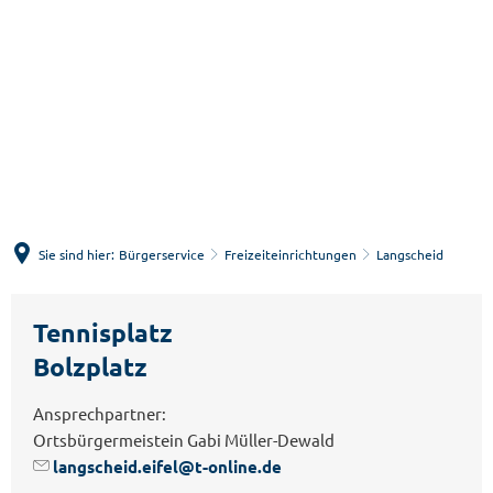
Menü
Suche
Sie sind hier:
Bürgerservice
Freizeiteinrichtungen
Langscheid
Langscheid
Tennisplatz
Bolzplatz
Ansprechpartner:
Ortsbürgermeistein Gabi Müller-Dewald
langscheid.eifel@t-online.de