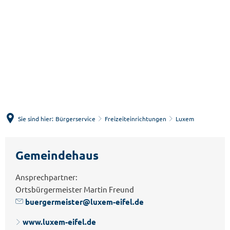
Menü
Suche
Sie sind hier:
Bürgerservice
Freizeiteinrichtungen
Luxem
Luxem
Gemeindehaus
Ansprechpartner:
Ortsbürgermeister Martin Freund
buergermeister@luxem-eifel.de
www.luxem-eifel.de