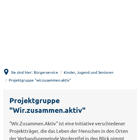
Menü
Suche
Sie sind hier:
Bürgerservice
Kinder, Jugend und Senioren
Projektgruppe "wir.zusammen.aktiv"
Projektgruppe
Projektgruppe
"wir.zusammen.aktiv"
"Wir.zusammen.aktiv"
"Wir.Zusammen.Aktiv" ist eine Initiative verschiedener
Projektträger, die das Leben der Menschen in den Orten
der Verbandsgemeinde Vordereifel in den Blick nimmt