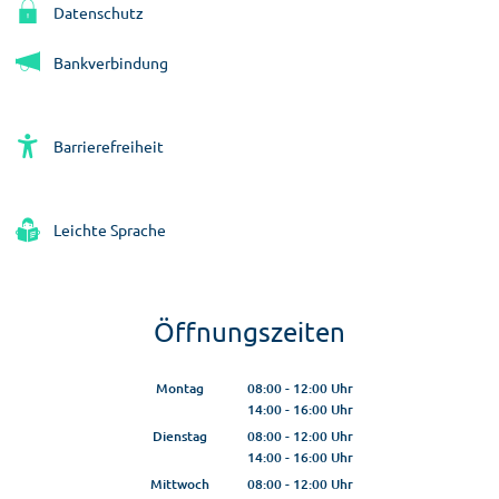
Datenschutz
Bankverbindung
Barrierefreiheit
Leichte Sprache
Öffnungszeiten
Montag
08:00
-
12:00
Uhr
14:00
-
16:00
Von 08:00 bis 12:00 Uhr
Uhr
Von 14:00 bis 16:00 Uhr
Dienstag
08:00
-
12:00
Uhr
14:00
-
16:00
Von 08:00 bis 12:00 Uhr
Uhr
Von 14:00 bis 16:00 Uhr
Mittwoch
08:00
-
12:00
Uhr