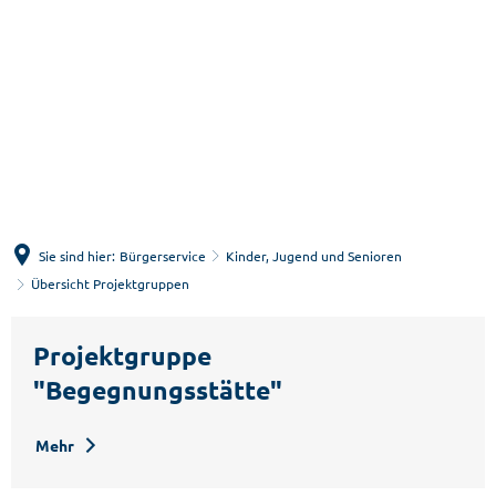
Menü
Suche
Sie sind hier:
Bürgerservice
Kinder, Jugend und Senioren
Übersicht Projektgruppen
Übersicht
Projektgruppe
Projektgruppen
"Begegnungsstätte"
Mehr