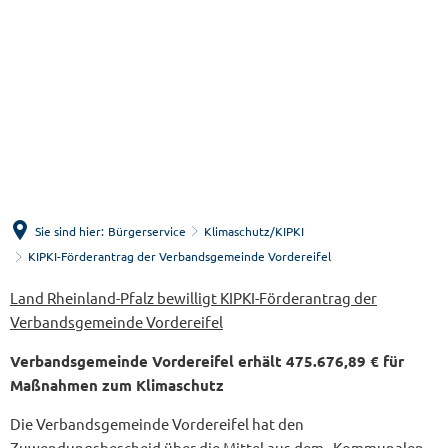
Menü
Suche
Sie sind hier:
Bürgerservice
Klimaschutz/KIPKI
KIPKI-Förderantrag der Verbandsgemeinde Vordereifel
KIPKI-
Land Rheinland-Pfalz bewilligt KIPKI-Förderantrag der
Verbandsgemeinde Vordereifel
Förderantrag
Verbandsgemeinde Vordereifel erhält 475.676,89 € für
der
Maßnahmen zum Klimaschutz
Verbandsgemeinde
Die Verbandsgemeinde Vordereifel hat den
Vordereifel
Zuwendungsbescheid über die Mittel aus dem „Kommunalen