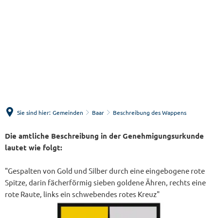
Menü
Suche
Sie sind hier:
Gemeinden
Baar
Beschreibung des Wappens
Beschreibung
Die amtliche Beschreibung in der Genehmigungsurkunde
lautet wie folgt:
des
Wappens
"Gespalten von Gold und Silber durch eine eingebogene rote
Spitze, darin fächerförmig sieben goldene Ähren, rechts eine
rote Raute, links ein schwebendes rotes Kreuz"