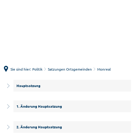
Menü
Suche
Sie sind hier:
Politik
Satzungen Ortsgemeinden
Monreal
Monreal
Hauptsatzung
1. Änderung Hauptsatzung
2. Änderung Hauptsatzung