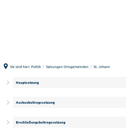
Menü
Suche
Sie sind hier:
Politik
Satzungen Ortsgemeinden
St. Johann
St.
Hauptsatzung
Johann
Ausbaubeitragssatzung
Erschließungsbeitragssatzung