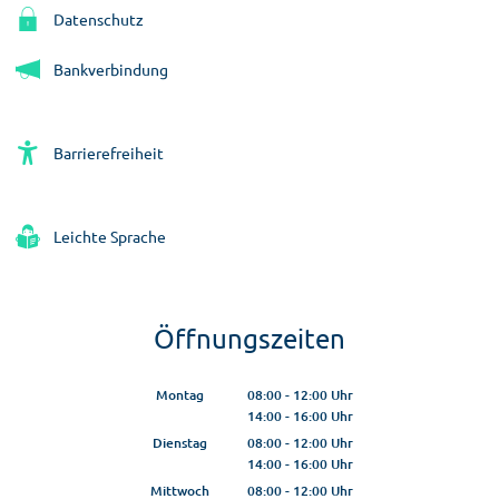
Datenschutz
Bankverbindung
Barrierefreiheit
Leichte Sprache
Öffnungszeiten
Montag
08:00
-
12:00
Uhr
14:00
-
16:00
Von 08:00 bis 12:00 Uhr
Uhr
Von 14:00 bis 16:00 Uhr
Dienstag
08:00
-
12:00
Uhr
14:00
-
16:00
Von 08:00 bis 12:00 Uhr
Uhr
Von 14:00 bis 16:00 Uhr
Mittwoch
08:00
-
12:00
Uhr