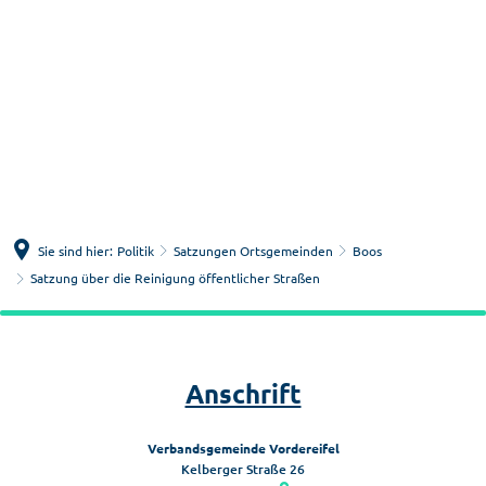
Menü
Suche
Sie sind hier:
Politik
Satzungen Ortsgemeinden
Boos
Satzung über die Reinigung öffentlicher Straßen
Satzung
über
Anschrift
die
Reinigung
Verbandsgemeinde Vordereifel
öffentlicher
Kelberger Straße 26