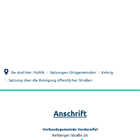
Menü
Suche
Sie sind hier:
Politik
Satzungen Ortsgemeinden
Kehrig
Satzung über die Reinigung öffentlicher Straßen
Satzung
über
Anschrift
die
Reinigung
Verbandsgemeinde Vordereifel
öffentlicher
Kelberger Straße 26