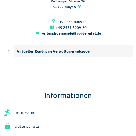
der
Kelberger Straße 26
56727
Mayen
baulichen
Anlagen
+49 2651 8009-0
+49 2651 8009-20
im
verbandsgemeinde@vordereifel.de
historischen
Ortskern
Virtueller Rundgang Verwaltungsgebäude
Informationen
Impressum
Datenschutz