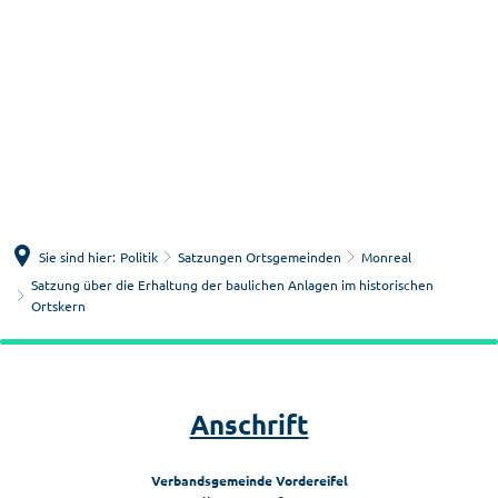
Menü
Suche
Sie sind hier:
Politik
Satzungen Ortsgemeinden
Monreal
Satzung über die Erhaltung der baulichen Anlagen im historischen
Ortskern
Satzung
über
Anschrift
die
Erhaltung
Verbandsgemeinde Vordereifel