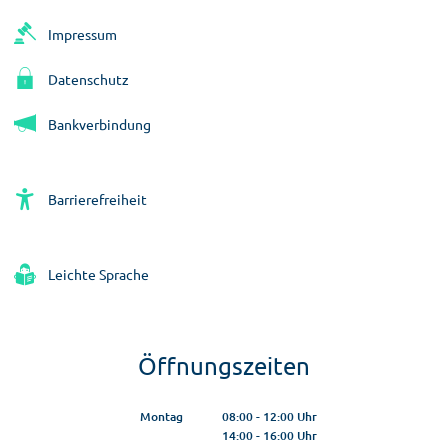
Impressum
Datenschutz
Bankverbindung
Barrierefreiheit
Leichte Sprache
Öffnungszeiten
Montag
08:00
-
12:00
Uhr
14:00
-
16:00
Von 08:00 bis 12:00 Uhr
Uhr