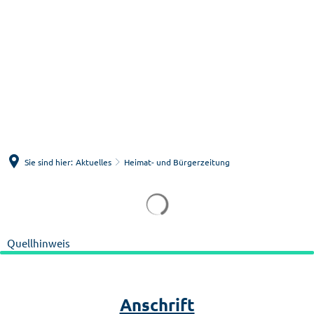
Menü
Suche
Sie sind hier:
Aktuelles
Heimat- und Bürgerzeitung
Heimat-
und
Bürgerzeitung
Quellhinweis
Anschrift