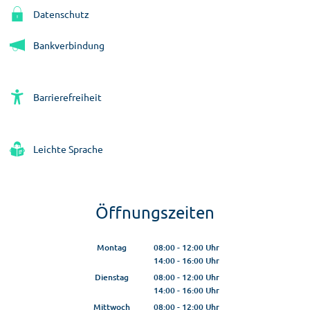
Datenschutz
Bankverbindung
Barrierefreiheit
Leichte Sprache
Öffnungszeiten
Montag
08:00
-
12:00
Uhr
14:00
-
16:00
Von 08:00 bis 12:00 Uhr
Uhr
Von 14:00 bis 16:00 Uhr
Dienstag
08:00
-
12:00
Uhr
14:00
-
16:00
Von 08:00 bis 12:00 Uhr
Uhr
Von 14:00 bis 16:00 Uhr
Mittwoch
08:00
-
12:00
Uhr